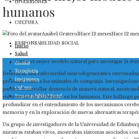
INVERSIONES
humanos
CULTURA
Anabel Graterol
Hace 12 meses
Hace 12 mes
RESPONSABILIDAD SOCIAL
Inicio
Salud
Gatos: el mejor modelo natural para investigar la d
España
Tecnología
Demencia, una enfermedad neurodegenerativa extremadamen
Inversiones
personas como a los animales de compañía. Investigacione
Cultura
pueden desarrollar demencia de manera natural, mostrando
Responsabilidad Social
enfermedad de Alzheimer en los humanos. Este hallazgo p
profundizar en el entendimiento de los mecanismos cerebra
memoria y en la exploración de nuevas alternativas terapéu
Un grupo de investigadores de la Universidad de Edimburg
mientras estaban vivos, mostraban síntomas asociados con 