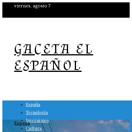
viernes, agosto 7
GACETA EL
ESPAÑOL
España
Tecnología
Inversiones
España
Cultura