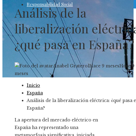
Responsabilidad Social
Análisis de la
liberalización eléctric
¿qué pasa en España?
Anabel Graterol
Hace 9 meses
Hace 9
meses
Inicio
España
Análisis de la liberalización eléctrica: ¿qué pasa 
España?
La apertura del mercado eléctrico en
España ha representado una
metamorfosis significativa, iniciada