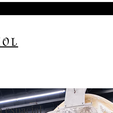
ÑOL
n espacial