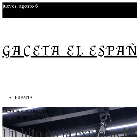
jueves, agosto 6
GACETA EL ESPA
ESPAÑA
Ciencia y tecnología
TECNOLOGÍA
Un hito en la exploració