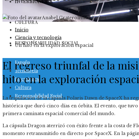
INVERSIONES
Anabel Graterol
Hace 2 años
CULTURA
Inicio
Ciencia y tecnología
RESPONSABILIDAD SOCIAL
Un hito en la exploración espacial
El regreso triunfal de la mi
España
Tecnología
hito en la exploración espaci
Inversiones
Cultura
Responsabilidad Social
La tripulación de la cápsula Polaris Dawn de SpaceX ha reg
histórica que duró cinco días en órbita. El evento, que tuv
primera caminata espacial comercial del mundo.
La cápsula Dragon aterrizó con éxito frente a la costa de Fl
momento retransmitido en directo por SpaceX. En la página