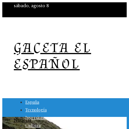
sábado, agosto 8
GACETA EL
ESPAÑOL
España
Tecnología
Inversiones
Noticias
Cultura