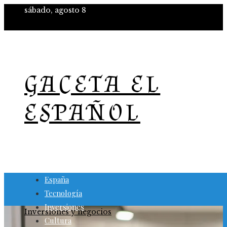
sábado, agosto 8
GACETA EL
ESPAÑOL
España
Tecnología
Inversiones
Inversiones y negocios
Cultura