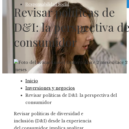
Responsabilidad Social
Revisar políticas de
D&I: la perspectiva de
consumidor
Anabel Graterol
Hace 2 meses
Hace 2
meses
Inicio
Inversiones y negocios
Revisar políticas de D&I: la perspectiva del
consumidor
Revisar políticas de diversidad e
inclusión (D&I) desde la experiencia
del consumidor implica analizar