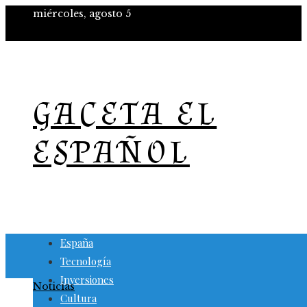
miércoles, agosto 5
GACETA EL
ESPAÑOL
España
Tecnología
Inversiones
Noticias
Cultura