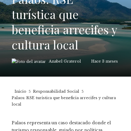
turística que
beneficia arrecifes y
cultura local
Anabel Graterol
Hace 3 meses
Inicio
Responsabilidad Social
Palaos: RSE turística que beneficia arrecifes y cultura
local
Palaos representa un caso destacado donde el
turismo responsable, guiado por políticas