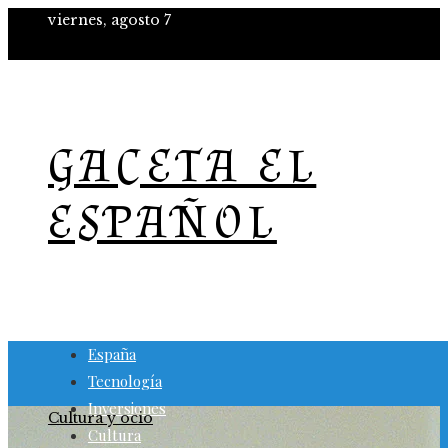
viernes, agosto 7
GACETA EL
ESPAÑOL
España
Tecnología
Inversiones
Cultura y ocio
Cultura