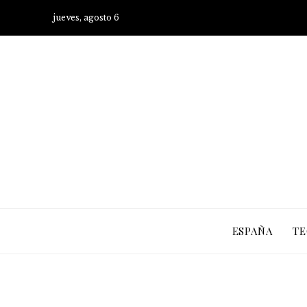
jueves, agosto 6
ESPAÑA
TE