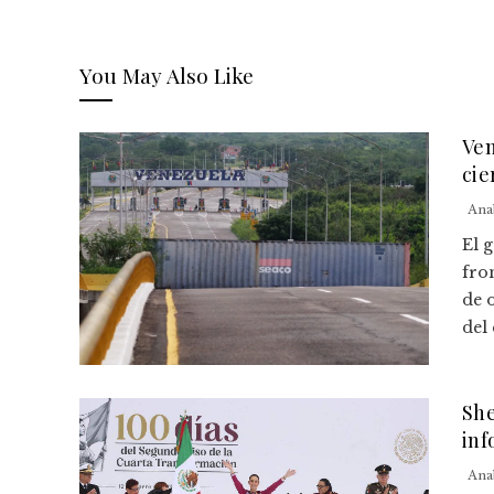
You May Also Like
Ven
cie
Ana
El 
fro
de 
del 
She
inf
Ana