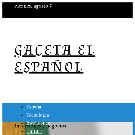
viernes, agosto 7
GACETA EL
ESPAÑOL
España
Tecnología
Inversiones
Inversiones y negocios
Cultura