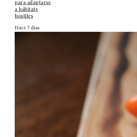
para adaptarse
a hábitats
hostiles
Hace 7 días