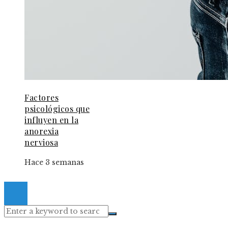
Factores
psicológicos que
influyen en la
anorexia
nerviosa
Hace 3 semanas
© 2024 Gacetaelespanol. All Right Reserved.