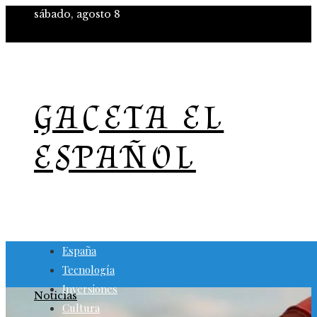
sábado, agosto 8
GACETA EL
ESPAÑOL
España
Tecnología
Inversiones
Noticias
Cultura