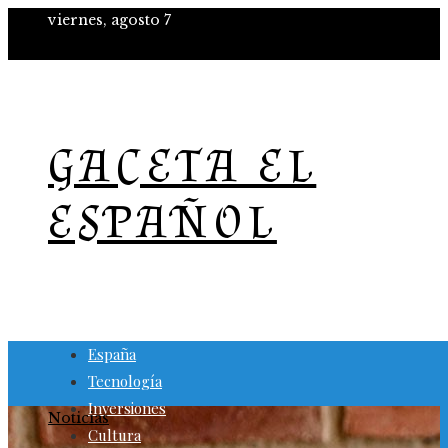
viernes, agosto 7
GACETA EL
ESPAÑOL
España
Tecnología
Inversiones
Noticias
Cultura