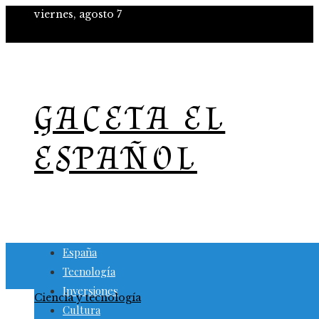
viernes, agosto 7
GACETA EL
ESPAÑOL
España
Tecnología
Inversiones
Ciencia y tecnología
Cultura