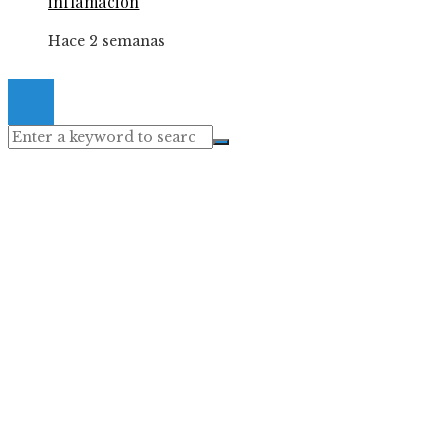
inflamación
Hace 2 semanas
© 2024 Gacetaelespanol. All Right Reserved.