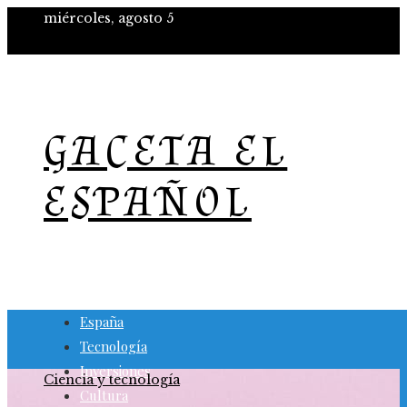
miércoles, agosto 5
GACETA EL
ESPAÑOL
España
Tecnología
Inversiones
Ciencia y tecnología
Cultura