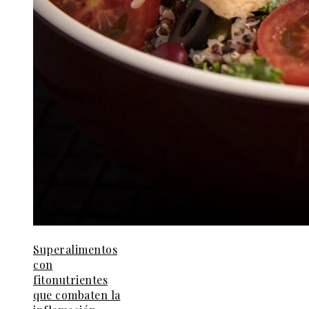
Superalimentos
con
fitonutrientes
que combaten la