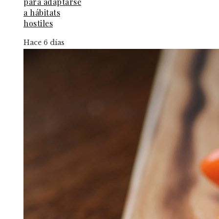
para adaptarse
a hábitats
hostiles
Hace 6 días