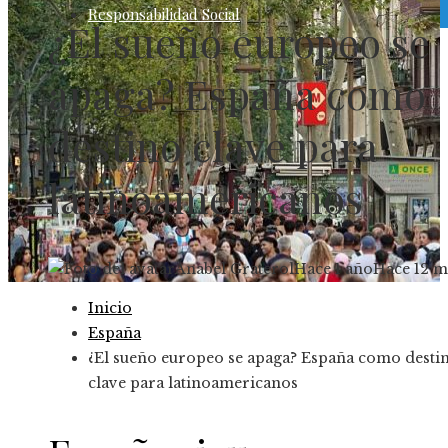
Responsabilidad Social
¿El sueño europeo se
apaga? España como
destino clave para
latinoamericanos
Anabel Graterol
Hace 1 año
Hace 12 m
Inicio
España
¿El sueño europeo se apaga? España como desti
clave para latinoamericanos