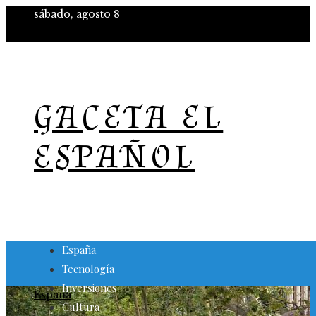
sábado, agosto 8
GACETA EL
ESPAÑOL
España
Tecnología
Inversiones
España
Cultura