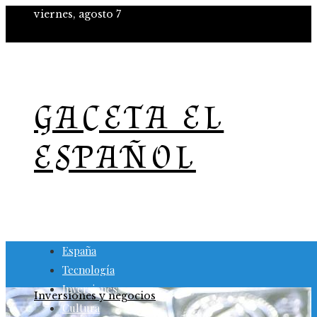
viernes, agosto 7
GACETA EL
ESPAÑOL
España
Tecnología
Inversiones
Inversiones y negocios
Cultura