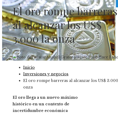
Responsabilidad Social
El oro rompe barreras
al alcanzar los US$
3.000 la onza
Anabel Graterol
Hace 1 año
Hace 1 añ
Inicio
Inversiones y negocios
El oro rompe barreras al alcanzar los US$ 3.000
onza
El oro llega a un nuevo máximo
histórico en un contexto de
incertidumbre económica