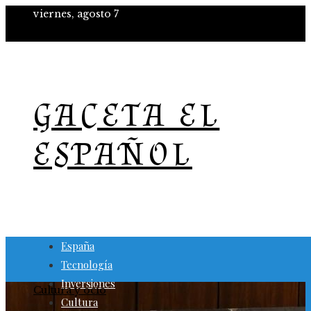
viernes, agosto 7
GACETA EL
ESPAÑOL
España
Tecnología
Inversiones
Cultura y ocio
Cultura