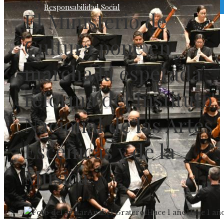
Responsabilidad Social
El Ministerio de
Cultura pone en
marcha la esperada
reforma del Instituto
Nacional de las Artes
Escénicas y de la
Música
Anabel Graterol
Hace 1 año
Hace 1 añ