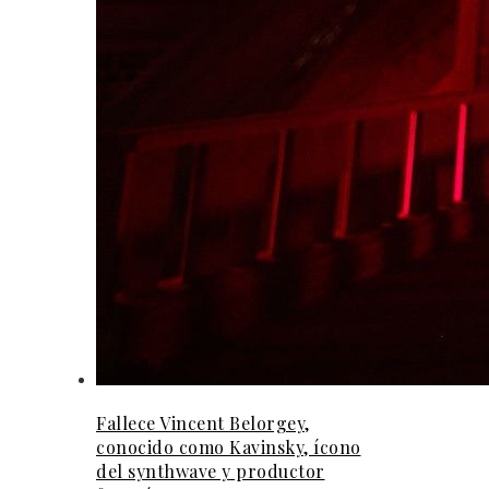
Fallece Vincent Belorgey,
conocido como Kavinsky, ícono
del synthwave y productor