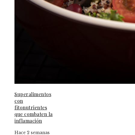
Superalimentos
con
fitonutrientes
que combaten la
inflamación
Hace 2 semanas