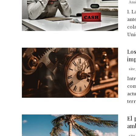
Ana
1. 
ante
col
Unid
Los
imp
sit
Int
com
act
terr
El 
amb
sit