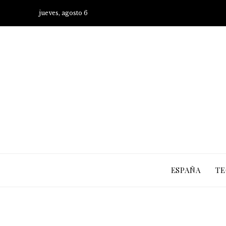
jueves, agosto 6
ESPAÑA
TE