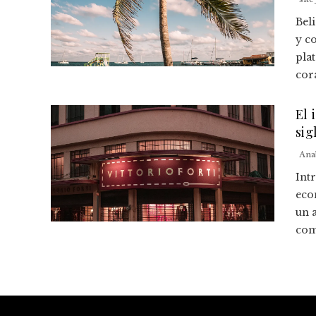
Bel
y c
pla
cora
El 
sig
Ana
Int
eco
un 
come