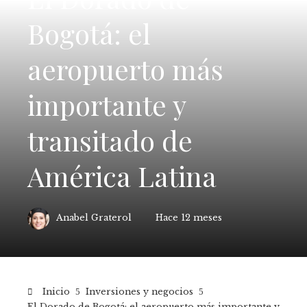
Bogotá: el
aeropuerto más
importante y
transitado de
América Latina
Anabel Graterol
Hace 12 meses
Inicio
Inversiones y negocios
El Dorado de Bogotá: el aeropuerto más importante y