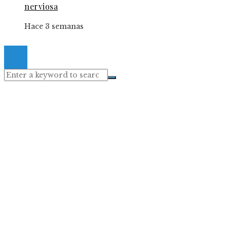
nerviosa
Hace 3 semanas
© 2024 Gacetaelespanol. All Right Reserved.