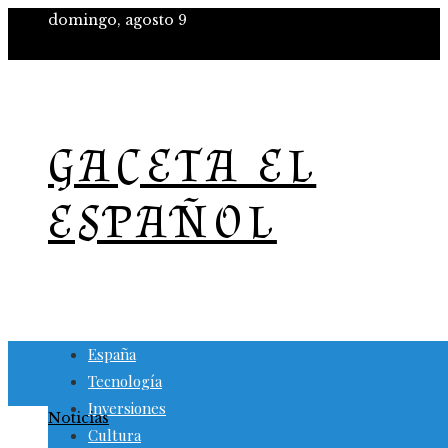
domingo, agosto 9
GACETA EL
ESPAÑOL
España
Tecnología
Inversiones
Noticias
Cultura