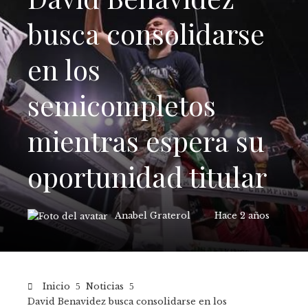
busca consolidarse
en los
semicompletos
mientras espera su
oportunidad titular
Anabel Graterol
Hace 2 años
Inicio
Noticias
David Benavidez busca consolidarse en los