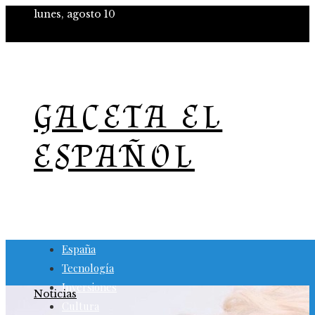
lunes, agosto 10
GACETA EL
ESPAÑOL
España
Tecnología
Inversiones
Noticias
Cultura