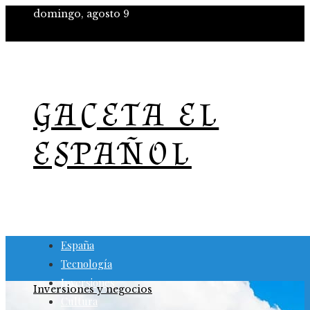
domingo, agosto 9
GACETA EL
ESPAÑOL
España
Tecnología
Inversiones
Inversiones y negocios
Cultura