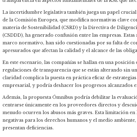
transparencia en aspectos fundamentales de la RSE que nec
La incertidumbre legislativa también juega un papel crucia
de la Comisión Europea, que modifica normativas clave co
materia de Sostenibilidad (CSRD) y la Directiva de Diligenc
(CSDDD), ha generado confusión entre las empresas. Estas m
marco normativo, han sido cuestionadas por su falta de co
apresurados que afectan la calidad y el alcance de las obl
En este escenario, las compañías se hallan en una posición
regulaciones de transparencia que se están alterando sin un
claridad complica la puesta en práctica eficaz de estrategia
empresarial, y podría deshacer los progresos alcanzados en
Además, la propuesta Ómnibus podría debilitar la evaluació
centrarse únicamente en los proveedores directos y descui
menudo ocurren los abusos más graves. Esta limitación en 
negativas para los derechos humanos y el medio ambiente, á
presentan deficiencias.​