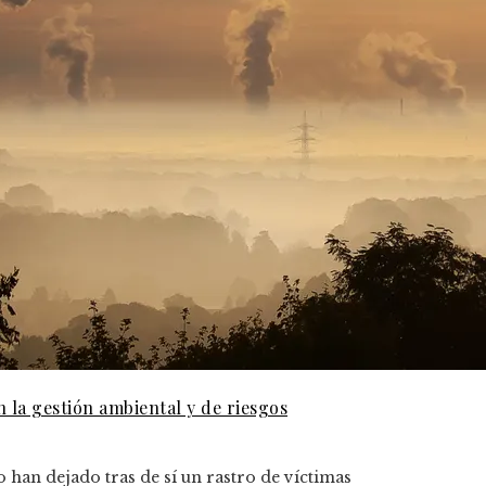
n la gestión ambiental y de riesgos
 han dejado tras de sí un rastro de víctimas