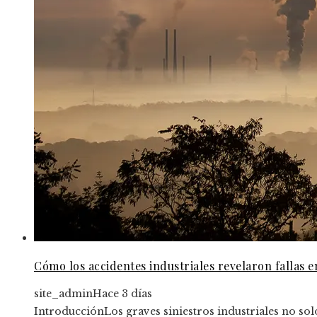
Cómo los accidentes industriales revelaron fallas e
site_admin
Hace 3 días
IntroducciónLos graves siniestros industriales no solo