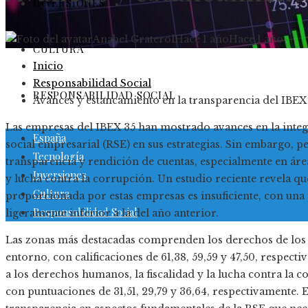
INVERSIONES
Anabel Graterol
Hace 1 año
Hace 1 año
CULTURA
Inicio
Responsabilidad Social
RESPONSABILIDAD SOCIAL
Avances y estancamiento en la transparencia del IBEX
Las empresas del IBEX 35 han mostrado avances en la integr
España
social empresarial (RSE) en sus estrategias. Sin embargo, pe
Tecnología
transparencia y rendición de cuentas, especialmente en ár
Inversiones
y lucha contra la corrupción. Un estudio reciente revela qu
Cultura
proporcionada por estas empresas es insuficiente, con un
Responsabilidad Social
ligeramente inferior a la del año anterior.​
Las zonas más destacadas comprenden los derechos de los t
entorno, con calificaciones de 61,38, 59,59 y 47,50, respect
a los derechos humanos, la fiscalidad y la lucha contra la 
con puntuaciones de 31,51, 29,79 y 36,64, respectivamente. 